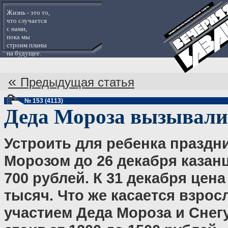
Жизнь - это то,
что случается
с нами,
пока мы
строим планы
на будущее.
«
Предыдущая статья
№ 153 (4113)
Деда Мороза вызывали
Устроить для ребенка праздн
Морозом до 26 декабря казан
700 рублей. К 31 декабря цена
тысяч. Что же касается взро
участием Деда Мороза и Снегу