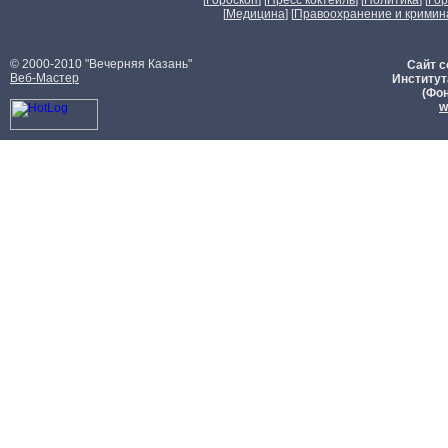
[
Гороскоп
] [
Пресс коктейль
] [
Политика
] [
Го
[
Медицина
] [
Правоохранение и кримин
© 2000-2010 "Вечерняя Казань"
Сайт с
Веб-Мастер
Институт
(Фон
w