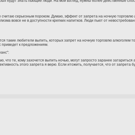
орых будут знать пьющие люди. На мой взгляд, нужны более действенные спо
 считаю серьезным пороком. Думаю, эффект от запрета на ночную торговлю а
лизма вовсе не в доступности крепких напитков. Люди пьют от невостребованн
ся такие любители выпить, которых запрет на ночную торговлю алкоголем то
с приведет к предложениям.
анс":
маю, что те, кому захочется выпить ночью, могут запросто заранее затариться 
тивность этого запрета я верю. Если итожить, получается, что от запрета б