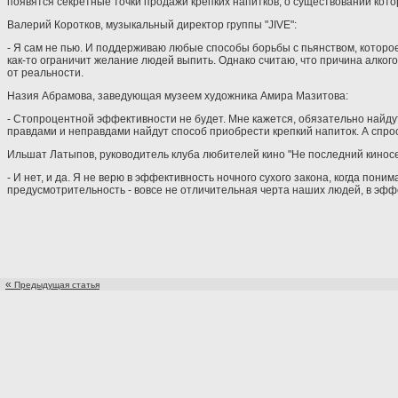
появятся секретные точки продажи крепких напитков, о существовании кот
Валерий Коротков, музыкальный директор группы "JIVE":
- Я сам не пью. И поддерживаю любые способы борьбы с пьянством, которое
как-то ограничит желание людей выпить. Однако считаю, что причина алкого
от реальности.
Назия Абрамова, заведующая музеем художника Амира Мазитова:
- Стопроцентной эффективности не будет. Мне кажется, обязательно найдут
правдами и неправдами найдут способ приобрести крепкий напиток. А спро
Ильшат Латыпов, руководитель клуба любителей кино "Не последний киносе
- И нет, и да. Я не верю в эффективность ночного сухого закона, когда пони
предусмотрительность - вовсе не отличительная черта наших людей, в эффек
«
Предыдущая статья