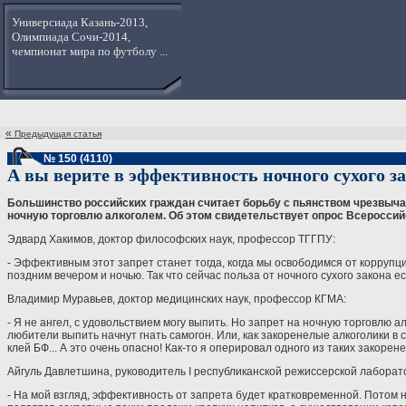
Универсиада Казань-2013,
Олимпиада Сочи-2014,
чемпионат мира по футболу ...
«
Предыдущая статья
№ 150 (4110)
А вы верите в эффективность ночного сухого з
Большинство российских граждан считает борьбу с пьянством чрезвычай
ночную торговлю алкоголем. Об этом свидетельствует опрос Всероссий
Эдвард Хакимов, доктор философских наук, профессор ТГГПУ:
- Эффективным этот запрет станет тогда, когда мы освободимся от корруп
поздним вечером и ночью. Так что сейчас польза от ночного сухого закона е
Владимир Муравьев, доктор медицинских наук, профессор КГМА:
- Я не ангел, с удовольствием могу выпить. Но запрет на ночную торговлю 
любители выпить начнут гнать самогон. Или, как закоренелые алкоголики в
клей БФ... А это очень опасно! Как-то я оперировал одного из таких закорен
Айгуль Давлетшина, руководитель I республиканской режиссерской лаборат
- На мой взгляд, эффективность от запрета будет кратковременной. Потом 