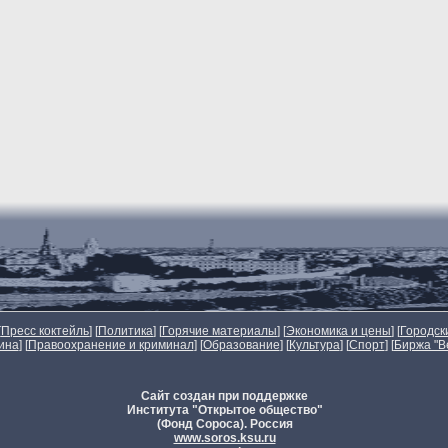
[
Пресс коктейль
] [
Политика
] [
Горячие материалы
] [
Экономика и цены
] [
Городск
ина
] [
Правоохранение и криминал
] [
Образование
] [
Культура
] [
Спорт
]
[
Биржа "В
Сайт создан при поддержке
Института "Открытое общество"
(Фонд Сороса). Россия
www.soros.ksu.ru