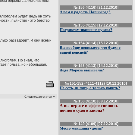
собы борьбы с алкоголизмом.
№ 156 (4116) [21.12.2010]
А вам в радость Новый год?
лкоголем будет, ведь он хоть
ости, пьянство - это бегство
№ 155 (4115) [17.12.2010]
Патриотам знания не нужны?
лько раззадорит. И они всеми
№ 154 (4114) [15.12.2010]
Вы вообще понимаете, что будет с
вашей пенсией?
алкоголем. Но зная, что
удет польза, но небольшая.
№ 153 (4113) [14.12.2010]
Деда Мороза вызывали?
№ 151-152 (4111-4112) [10.12.2010]
Не есть, не пить, а только копить?
»
Следующая статья
№ 150 (4110) [08.12.2010]
А вы верите в эффективность
ночного сухого закона?
№ 149 (4109) [07.12.2010]
Место женщины - дома?