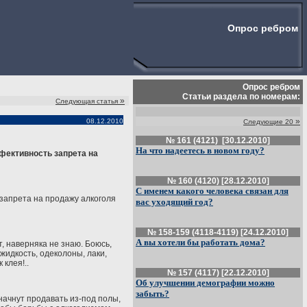
Опрос ребром
Опрос ребром
Статьи раздела по номерам:
»
Следующая статья
»
08.12.2010
Следующие 20
№ 161 (4121) [30.12.2010]
На что надеетесь в новом году?
фективность запрета на
№ 160 (4120) [28.12.2010]
С именем какого человека связан для
 запрета на продажу алкоголя
вас уходящий год?
№ 158-159 (4118-4119) [24.12.2010]
А вы хотели бы работать дома?
, наверняка не знаю. Боюсь,
жидкость, одеколоны, лаки,
 клея!..
№ 157 (4117) [22.12.2010]
Об улучшении демографии можно
забыть?
начнут продавать из-под полы,