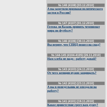
№ 148 (4108) [03.12.2010]
А вы заметили признаки политического
застоя в России?
№ 147 (4107) [01.12.2010]
Готова ли Казань принять чемпионат
мира по футболу?
№ 146 (4106) [30.11.2010]
Вы верите, что СПИД пошел на спад?
№ 144-145 (4104-4105) [26.11.2010]
Нам хлеба не надо - работу давай?
№ 143 (4103) [24.11.2010]
От чего женщин нужно защищать?
№ 142 (4102) [23.11.2010]
А вы в понедельник не опоздали на
работу?
№ 141 (4101) [19.11.2010]
Какое приветствие греет вам душу?