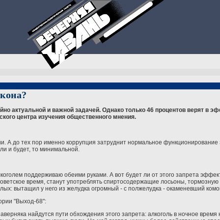
акона?
но актуальной и важной задачей. Однако только 46 процентов верят в эф
ского центра изучения общественного мнения.
ции. А до тех пор именно коррупция затруднит нормальное функционирование
сли и будет, то минимальной.
алкоголем поддерживаю обеими руками. А вот будет ли от этого запрета эффект
 советское время, станут употреблять спиртосодержащие лосьоны, тормозную 
елых: вытащил у него из желудка огромный - с полжелудка - окаменевший комок
ории "Выход-68":
наверняка найдутся пути обхождения этого запрета: алкоголь в ночное время 