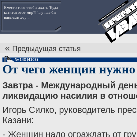
Вместо того чтобы ахать `Куда
катится этот мир?!`, лучше бы
наваляли хор ...
«
Предыдущая статья
№ 143 (4103)
От чего женщин нужно
Завтра - Международный ден
ликвидацию насилия в отно
Игорь Силко, руководитель пре
Казани:
- Женщин надо ограждать от гру