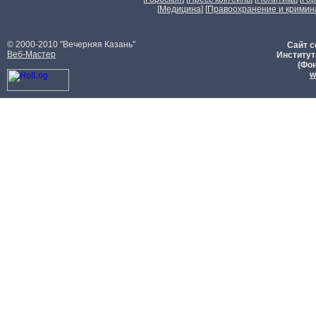
[
Медицина
] [
Правоохранение и кримин
© 2000-2010 "Вечерняя Казань"
Сайт с
Веб-Мастер
Институт
(Фон
w