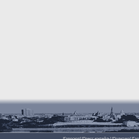
[
Гороскоп
] [
Пресс коктейль
] [
Политика
] [
Го