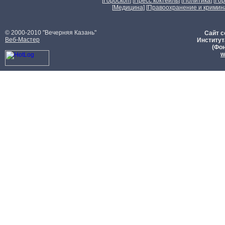
[
Гороскоп
] [
Пресс коктейль
] [
Политика
] [
Го
[
Медицина
] [
Правоохранение и кримин
© 2000-2010 "Вечерняя Казань"
Сайт с
Веб-Мастер
Институт
(Фон
w