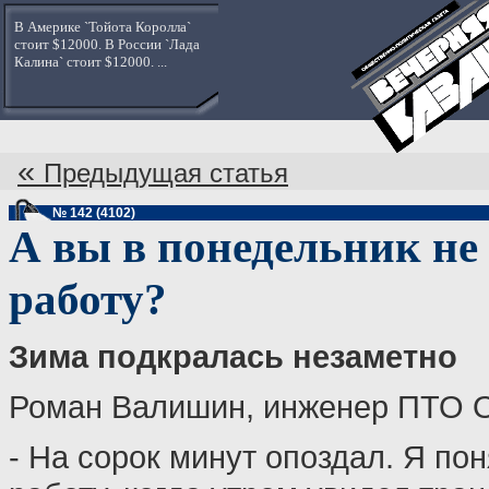
В Америке `Тойота Королла`
стоит $12000. В России `Лада
Калина` стоит $12000. ...
«
Предыдущая статья
№ 142 (4102)
А вы в понедельник не
работу?
Зима подкралась незаметно
Роман Валишин, инженер ПТО О
- На сорок минут опоздал. Я пон