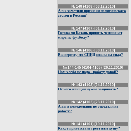
№ 148 (4108) [03.12.2010]
А вы заметили признаки политического
застоя в России?
№ 147 (4107) [01.12.2010]
Готова ли Казань принять чемпионат
мира по футболу?
№ 146 (4106) [30.11.2010]
Вы верите, что СПИД пошел на спад?
№ 144-145 (4104-4105) [26.11.2010]
Нам хлеба не надо - работу давай?
№ 143 (4103) [24.11.2010]
От чего женщин нужно защищать?
№ 142 (4102) [23.11.2010]
А вы в понедельник не опоздали на
работу?
№ 141 (4101) [19.11.2010]
Какое приветствие греет вам душу?