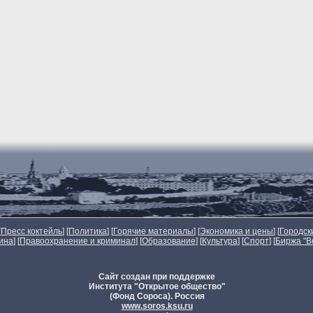
[
Пресс коктейль
] [
Политика
] [
Горячие материалы
] [
Экономика и цены
] [
Городск
ина
] [
Правоохранение и криминал
] [
Образование
] [
Культура
] [
Спорт
]
[
Биржа "В
Сайт создан при поддержке
Института "Открытое общество"
(Фонд Сороса). Россия
www.soros.ksu.ru