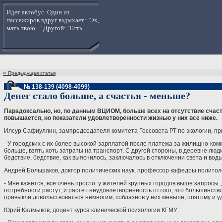
Идет автобус. Один из
пассажиров вдруг вздыхает: `Эх,
мать твою...` Другой: `Есть ...
«
Предыдущая статья
№ 138-139 (4098-4099)
Денег стало больше, а счастья - меньше?
Парадоксально, но, по данным ВЦИОМ, больше всех на отсутствие счаст
повышается, но показатели удовлетворенности жизнью у них все ниже.
Илсур Сафиуллин, зампредседателя комитета Госсовета РТ по экологии, п
- У городских с их более высокой зарплатой после платежа за жилищно-комм
больше, взять хоть затраты на транспорт. С другой стороны, в деревне лю
бедствие, бедствие, как выяснилось, заключалось в отключении света и воды 
Андрей Большаков, доктор политических наук, профессор кафедры политол
- Мне кажется, все очень просто: у жителей крупных городов выше запросы.
потребности растут, и растет неудовлетворенность оттого, что большинство 
привыкли довольствоваться немногим, соблазнов у них меньше, поэтому и у
Юрий Калмыков, доцент курса клинической психологии КГМУ: