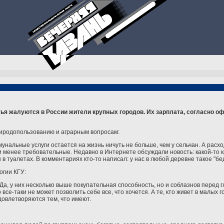
ья жалуются в России жители крупных городов. Их зарплата, согласно оф
риродопользованию и аграрным вопросам:
унальные услуги остается на жизнь ничуть не больше, чем у сельчан. А расхо
ди менее требовательные. Недавно в Интернете обсуждали новость: какой-то
в туалетах. В комментариях кто-то написал: у нас в любой деревне такое "бедс
огии КГУ:
 Да, у них несколько выше покупательная способность, но и соблазнов перед 
все-таки не может позволить себе все, что хочется. А те, кто живет в малых г
довлетворяются тем, что имеют.