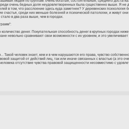
шивая людей по группам: очень богатые, состоятельные, среднего достатка..
среди очень бедных доля неудовлетворенных была существенно выше. Я не ду
лей в том, что расслоение здесь куда заметнее? У деревенских психология 
е счастья, среди них меньше болезней и психической патологии, и живут он
стало в два раза выше, чем в городах.
грамм":
то количество денег. Покупательная способность денег в крупных городах ниже 
жане невольно сравнивают свои возможности с их уровнем, и это увеличивае
.. Такой человек знает, кем и в чем нарушаются его права, чувство собственн
вовой защитой от действий лиц, так или иначе связанных с властью (а это оче
о человека отсутствие чувства правовой защищенности несовместимо с удовл