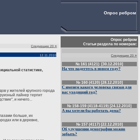
Опрос ребром
Опрос ребром
Статьи раздела по номерам:
»
Следующие 20
»
12.11.2010
Следующие 20
№ 161 (4121) [30.12.2010]
На что надеетесь в новом году?
ициальной статистике,
№ 160 (4120) [28.12.2010]
С именем какого человека связан для
дов у жителей крупного города
вас уходящий год?
 круизный лайнер терпит
твие", и ничего...
№ 158-159 (4118-4119) [24.12.2010]
А вы хотели бы работать дома?
глазами больше, их
ородах или в деревне,
№ 157 (4117) [22.12.2010]
Об улучшении демографии можно
забыть?