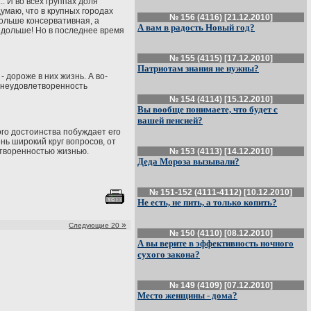
. И во всех группах доля
маю, что в крупных городах
№ 156 (4116) [21.12.2010]
больше консервативная, а
А вам в радость Новый год?
и дольше! Но в последнее время
№ 155 (4115) [17.12.2010]
Патриотам знания не нужны?
- дороже в них жизнь. А во-
т неудовлетворенность
№ 154 (4114) [15.12.2010]
Вы вообще понимаете, что будет с
вашей пенсией?
ого достоинства побуждает его
нь широкий круг вопросов, от
етворенностью жизнью.
№ 153 (4113) [14.12.2010]
Деда Мороза вызывали?
№ 151-152 (4111-4112) [10.12.2010]
Не есть, не пить, а только копить?
»
Следующие 20
№ 150 (4110) [08.12.2010]
А вы верите в эффективность ночного
сухого закона?
№ 149 (4109) [07.12.2010]
Место женщины - дома?