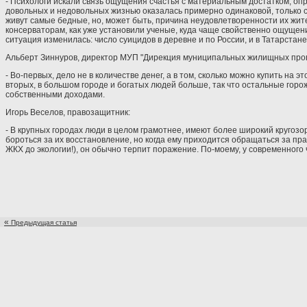
- Психологи искали связь ощущения счастья с материальным достатком, опра
довольных и недовольных жизнью оказалась примерно одинаковой, только 
живут самые бедные, но, может быть, причина неудовлетворенности их жите
консерваторам, как уже установили ученые, куда чаще свойственно ощущени
ситуация изменилась: число суицидов в деревне и по России, и в Татарстане 
Альберт Зиннуров, директор МУП "Дирекция муниципальных жилищных про
- Во-первых, дело не в количестве денег, а в том, сколько можно купить на э
вторых, в большом городе и богатых людей больше, так что остальные горо
собственными доходами.
Игорь Веселов, правозащитник:
- В крупных городах люди в целом грамотнее, имеют более широкий кругозор.
бороться за их восстановление, но когда ему приходится обращаться за пра
ЖКХ до экологии!), он обычно терпит поражение. По-моему, у современног
«
Предыдущая статья