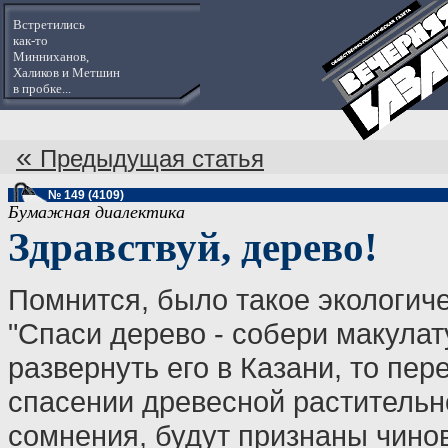
Встретились
как-то
Минниханов,
Халиков и Метшин
в пробке...
«
Предыдущая статья
№ 149 (4109)
Бумажная диалектика
Здравствуй, дерево!
Помнится, было такое экологич
"Спаси дерево - собери макулат
развернуть его в Казани, то пер
спасении древесной растительн
сомнения, будут признаны чино