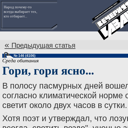
Народ почему-то
всегда выбирает тех,
кто отбирает...
«
Предыдущая статья
№ 146 (4106)
Среда обитания
Гори, гори ясно...
В полосу пасмурных дней вошел
согласно климатической норме 
светит около двух часов в сутки
Хотя поэт и утверждал, что лозу
всегда, светить везде", ученые з