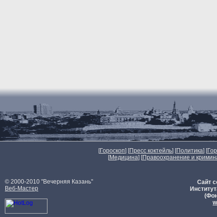
[
Гороскоп
] [
Пресс коктейль
] [
Политика
] [
Го
[
Медицина
] [
Правоохранение и кримин
© 2000-2010 "Вечерняя Казань"
Сайт с
Веб-Мастер
Институт
(Фон
w