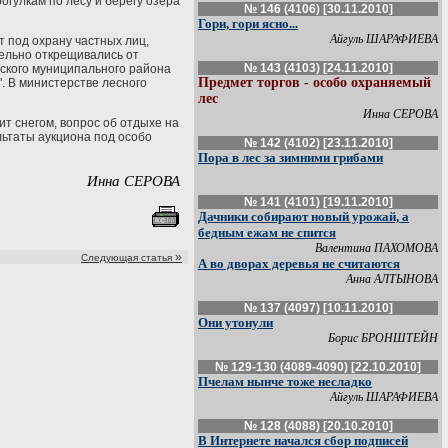
огулкам по лесу и берегу озера
№ 146 (4106) [30.11.2010]
Гори, гори ясно...
Айгуль ШАРАФИЕВА
 под охрану частных лиц,
тельно открещивались от
№ 143 (4103) [24.11.2010]
вского муниципального района
Предмет торгов - особо охраняемый
. В министерстве лесного
лес
Инна СЕРОВА
ит снегом, вопрос об отдыхе на
льтаты аукциона под особо
№ 142 (4102) [23.11.2010]
Пора в лес за зимними грибами
Инна СЕРОВА
№ 141 (4101) [19.11.2010]
Дачники собирают новый урожай, а
бедным ежам не спится
Валентина ПАХОМОВА
»
Следующая статья
А во дворах деревья не считаются
Анна АЛТЫНОВА
№ 137 (4097) [10.11.2010]
Они утонули
Борис БРОНШТЕЙН
№ 129-130 (4089-4090) [22.10.2010]
Пчелам нынче тоже несладко
Айгуль ШАРАФИЕВА
№ 128 (4088) [20.10.2010]
В Интернете начался сбор подписей