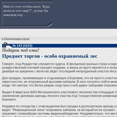
Вместо того чтобы ахать `Куда
катится этот мир?!`, лучше бы
наваляли хор ...
«
Предыдущая статья
№ 143 (4103)
Подарок под елки!
Предмет торгов - особо охраняемый лес
Говорят, под Рождество случаются чудеса. В фольклоре разных стран и наро
рождественской елочкой находят подарки, а жизнь их круто меняется к лучш
декабря на аукционе с молотка уйдет последний непроданный участок леса
Для граждан, проживающих и отдыхающих в Боровом, это не просто участок 
окрестностях, не огороженный высоким забором. В него погулять пойти можн
негде. Не смотри, что Волга рядом, подступы к ней давно заборами огороже
Выдел 8 квартала №93 Матюшинского участкового лесничества площадью 3,4
заключение договора аренды лесного участка под "осуществление рекреацион
Борового.
Недавно по соседству с этим выделом был продан в долгосрочную аренду уч
видят. "Рекреационная зона" огорожена забором, за который их не пускают.
охраняют сложнейшие системы видеонаблюдения. Неудивительно, что мест