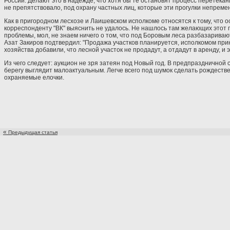
России. Делают это в надежде, что хотя бы те остановят процесс перетекан
не препятствовало, под охрану частных лиц, которые эти прогулки непремен
Как в пригородном лесхозе и Лаишевском исполкоме относятся к тому, что
корреспонденту "ВК" выяснить не удалось. Не нашлось там желающих этот
проблемы, мол, не знаем ничего о том, что под Боровым леса разбазарива
Азат Закиров подтвердил: "Продажа участков планируется, исполкомом при
хозяйства добавили, что лесной участок не продадут, а отдадут в аренду, и 
Из чего следует: аукцион не зря затеян под Новый год. В предпраздничной с
берегу выглядит малоактуальным. Легче всего под шумок сделать рождестве
охраняемые елочки.
«
Предыдущая статья