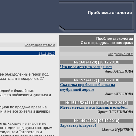
Проблемы экологии
Проблемы экологии
Статьи раздела по номерам:
»
Следующая статья
»
24.11.2010
Следующие 20
№ 160 (4120) [28.12.2010]
Что не заметет, то заледенеет
Анна АЛТЫНОВА
а ее обездоленные герои под
азать, антиподарочек: 27
№ 157 (4117) [22.12.2010]
Сказочка про белого бычка на
неубранной дороге
следний в ближайших
Анна АЛТЫНОВА
ьше-то поблизости купаться и
№ 151-152 (4111-4112) [10.12.2010]
кцион по продаже права на
Метет метель, и вся Казань в ознобе...
н, а не все жители и дачники
Ирина ПЛОТНИКОВА
№ 149 (4109) [07.12.2010]
 отдыхающие не знают и не
Здравствуй, дерево!
 коттеджи, подступы к которым
Марина ЮДКЕВИЧ
езидентам Татарстана и