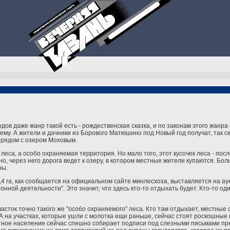
дов даже жанр такой есть - рождественская сказка, и по законам этого жанр
ему. А жители и дачники из Борового Матюшино под Новый год получат, так ск
 рядом с озером Моховым.
леса, а особо охраняемая территория. Но мало того, этот кусочек леса - по
о, через него дорога ведет к озеру, в котором местные жители купаются. Бол
ны.
 га, как сообщается на официальном сайте минлесхоза, выставляется на ау
ной деятельности". Это значит, что здесь кто-то отдыхать будет. Кто-то оди
асток точно такого же "особо охраняемого" леса. Кто там отдыхает, местные
 А на участках, которые ушли с молотка еще раньше, сейчас стоят роскошные
ное население сейчас спешно собирает подписи под слезными письмами пр