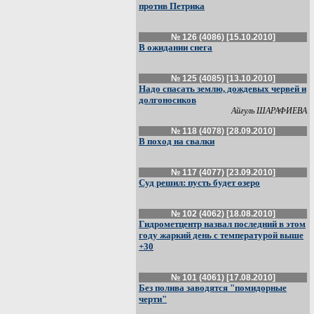
против Петрика
№ 126 (4086) [15.10.2010]
В ожидании снега
№ 125 (4085) [13.10.2010]
Надо спасать землю, дождевых червей и
долгоносиков
Айгуль ШАРАФИЕВА
№ 118 (4078) [28.09.2010]
В поход на свалки
№ 117 (4077) [23.09.2010]
Суд решил: пусть будет озеро
№ 102 (4062) [18.08.2010]
Гидрометцентр назвал последний в этом
году жаркий день с температурой выше
+30
№ 101 (4061) [17.08.2010]
Без полива заводятся "помидорные
черти"