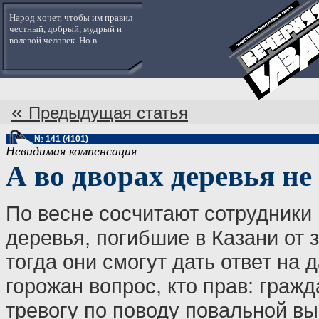
Народ хочет, чтобы им правил
честный, добрый, мудрый и
волевой человек. Но в ...
«
Предыдущая статья
№ 141 (4101)
Невидимая компенсация
А во дворах деревья не
По весне сосчитают сотрудники
деревья, погибшие в Казани от 
тогда они смогут дать ответ на
горожан вопрос, кто прав: граж
тревогу по поводу повальной вы