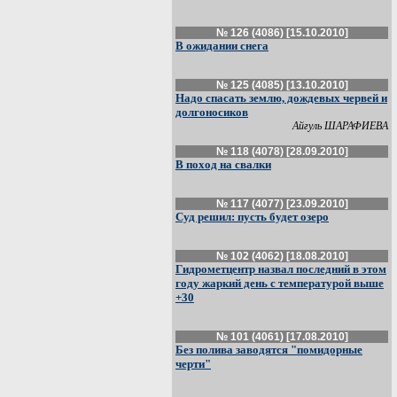
№ 126 (4086) [15.10.2010]
В ожидании снега
№ 125 (4085) [13.10.2010]
Надо спасать землю, дождевых червей и
долгоносиков
Айгуль ШАРАФИЕВА
№ 118 (4078) [28.09.2010]
В поход на свалки
№ 117 (4077) [23.09.2010]
Суд решил: пусть будет озеро
№ 102 (4062) [18.08.2010]
Гидрометцентр назвал последний в этом
году жаркий день с температурой выше
+30
№ 101 (4061) [17.08.2010]
Без полива заводятся "помидорные
черти"