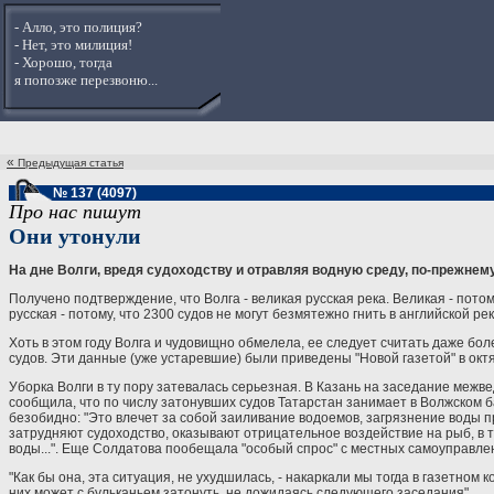
- Алло, это полиция?
- Нет, это милиция!
- Хорошо, тогда
я попозже перезвоню...
«
Предыдущая статья
№ 137 (4097)
Про нас пишут
Они утонули
На дне Волги, вредя судоходству и отравляя водную среду, по-прежнему
Получено подтверждение, что Волга - великая русская река. Великая - потому
русская - потому, что 2300 судов не могут безмятежно гнить в английской ре
Хоть в этом году Волга и чудовищно обмелела, ее следует считать даже бо
судов. Эти данные (уже устаревшие) были приведены "Новой газетой" в октя
Уборка Волги в ту пору затевалась серьезная. В Казань на заседание ме
сообщила, что по числу затонувших судов Татарстан занимает в Волжском 
безобидно: "Это влечет за собой заиливание водоемов, загрязнение воды 
затрудняют судоходство, оказывают отрицательное воздействие на рыб, в т
воды...". Еще Солдатова пообещала "особый спрос" с местных самоуправлен
"Как бы она, эта ситуация, не ухудшилась, - накаркали мы тогда в газетном
них может с бульканьем затонуть, не дожидаясь следующего заседания".