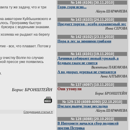
№ 146 (4106) [30.11.2010]
Гори, гори ясно...
ла ту же задачу, что и три
Айгуль ШАРАФИЕВА
тка акватории Куйбышевского и
№ 143 (4103) [24.11.2010]
алось. Программу быстро
Предмет торгов - особо охраняемый лес
 буксира с водяными знаками.
Инна СЕРОВА
 хозяева не рыдают на берегу
№ 142 (4102) [23.11.2010]
Пора в лес за зимними грибами
ие - все, что плавает. Потом у
№ 141 (4101) [19.11.2010]
у очистку Волги по случаю
Дачники собирают новый урожай, а
тной прессе уже появились
бедным ежам не спится
Валентина ПАХОМОВА
А во дворах деревья не считаются
.
Анна АЛТЫНОВА
№ 137 (4097) [10.11.2010]
Они утонули
Борис БРОНШТЕЙН
Борис БРОНШТЕЙН
№ 129-130 (4089-4090) [22.10.2010]
Пчелам нынче тоже несладко
Айгуль ШАРАФИЕВА
»
Следующая статья
№ 128 (4088) [20.10.2010]
В Интернете начался сбор подписей
против Петрика