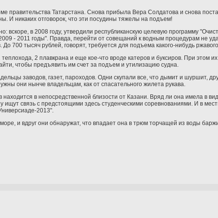
ме правительства Татарстана. Снова прибыла Вера Солдатова и снова постави
ы. И никаких отговорок, что эти посудины тяжелы на подъем!
: вскоре, в 2008 году, утвердили республиканскую целевую программу "Очис
09 - 2011 годы". Правда, перейти от совещаний к водным процедурам не уд
До 700 тысяч рублей, говорят, требуется для подъема какого-нибудь ржавого
теплохода, 2 плавкрана и еще кое-что вроде катеров и буксиров. При этом их
найти, чтобы предъявить им счет за подъем и утилизацию судна.
ельцы заводов, газет, пароходов. Одни скупали все, что дымит и шуршит, друг
нужны они нынче владельцам, как от спасательного жилета рукава.
 находится в непосредственной близости от Казани. Вряд ли она имела в вид
азу ищут связь с предстоящими здесь студенческими соревнованиями. И в мес
Универсиаде-2013".
 море, и вдруг они обнаружат, что впадает она в трюм торчащей из воды баржи