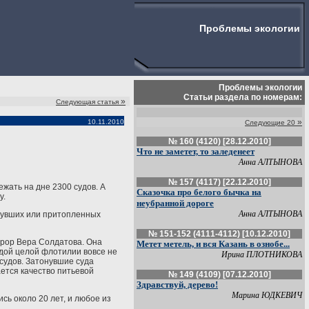
Проблемы экологии
Проблемы экологии
Статьи раздела по номерам:
»
Следующая статья
»
10.11.2010
Следующие 20
№ 160 (4120) [28.12.2010]
Что не заметет, то заледенеет
Анна АЛТЫНОВА
№ 157 (4117) [22.12.2010]
ежать на дне 2300 судов. А
Сказочка про белого бычка на
у.
неубранной дороге
Анна АЛТЫНОВА
онувших или притопленных
№ 151-152 (4111-4112) [10.12.2010]
урор Вера Солдатова. Она
Метет метель, и вся Казань в ознобе...
одой целой флотилии вовсе не
Ирина ПЛОТНИКОВА
судов. Затонувшие суда
ается качество питьевой
№ 149 (4109) [07.12.2010]
Здравствуй, дерево!
Марина ЮДКЕВИЧ
ись около 20 лет, и любое из