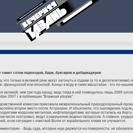
 гниют сотни пароходов, барж, буксиров и дебаркадеров
, что только в великой реке могут затонуть и годами (а то и десятилетиями) л
ке, французской или японской. Концы в воду в таких масштабах - это по-нашем
лее великой, чем три года назад, ведь тогда в ней помещалось лишь 2089 зат
бре 2007 г. в публикации "Влажная уборка".
жведомственной комиссии приезжала межрегиональный природоохранный прок
бассейне второе место после Астрахани. И объяснила, что нахождение под в
продуктами коррозии металлов, нефтепродуктами, которые остались на борту 
ом числе осетровых, ведут к нарушению водных процессов. А главное, ухудш
ий, если ситуация с очисткой Волги от корабельного хлама не улучшится.
 комментарии. - Ведь суда, которые еще держатся на поверхности, не обновлял