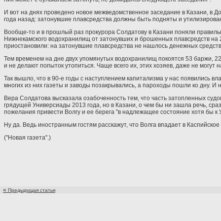
И вот на днях проведено новое межведомственное заседание в Казани, в До
года назад: затонувшие плавсредства должны быть подняты и утилизирован
Вообще-то и в прошлый раз прокурора Солдатову в Казани поняли правильно
Нижнекамского водохранилищ от затонувших и брошенных плавсредств на 20
приостановили: на затонувшие плавсредства не нашлось денежных средств. 
Тем временем на дне двух упомянутых водохранилищ покоятся 53 баржи, 22 
и не делают попыток утопиться. Чаще всего их, этих хозяев, даже не могут 
Так вышло, что в 90-е годы с наступлением капитализма у нас появились влад
многих из них газеты и заводы позакрывались, а пароходы пошли ко дну. И 
Вера Солдатова высказала озабоченность тем, что часть затопленных судов
грядущей Универсиады 2013 года, но в Казани, о чем бы ни зашла речь, ср
пожелания привести Волгу и ее берега "в надлежащее состояние хотя бы к 
Ну да. Ведь иностранным гостям расскажут, что Волга впадает в Каспийское
("Новая газета".)
«
Предыдущая статья