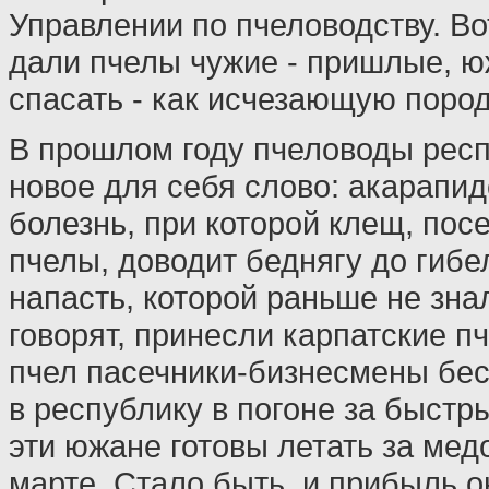
Управлении по пчеловодству. Во
дали пчелы чужие - пришлые, ю
спасать - как исчезающую пород
В прошлом году пчеловоды респ
новое для себя слово: акарапид
болезнь, при которой клещ, пос
пчелы, доводит беднягу до гибе
напасть, которой раньше не знал
говорят, принесли карпатские 
пчел пасечники-бизнесмены бес
в республику в погоне за быстр
эти южане готовы летать за мед
марте. Стало быть, и прибыль о