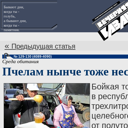
Бывают дни,
когда ты -
голубь,
а бывают дни,
когда ты -
памятник.
«
Предыдущая статья
№ 129-130 (4089-4090)
Среда обитания
Пчелам нынче тоже не
Бойкая т
в респуб
трехлитр
целебног
от полуто