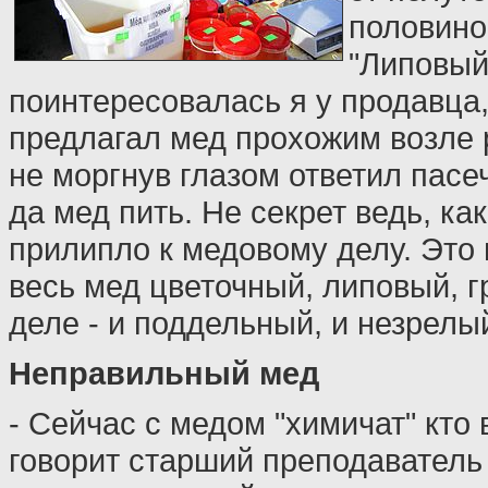
половино
"Липовый
поинтересовалась я у продавца
предлагал мед прохожим возле р
не моргнув глазом ответил пасе
да мед пить. Не секрет ведь, к
прилипло к медовому делу. Это 
весь мед цветочный, липовый, г
деле - и поддельный, и незрелый
Неправильный мед
- Сейчас с медом "химичат" кто в
говорит старший преподаватель