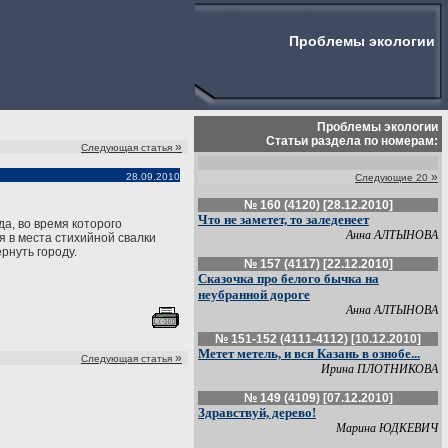
Проблемы экологии
Проблемы экологии
Статьи раздела по номерам:
»
Следующая статья
»
28.09.2010
Следующие 20
№ 160 (4120) [28.12.2010]
Что не заметет, то заледенеет
а, во время которого
Анна АЛТЫНОВА
я в места стихийной свалки
рнуть городу.
№ 157 (4117) [22.12.2010]
Сказочка про белого бычка на
неубранной дороге
Анна АЛТЫНОВА
№ 151-152 (4111-4112) [10.12.2010]
Метет метель, и вся Казань в ознобе...
»
Следующая статья
Ирина ПЛОТНИКОВА
№ 149 (4109) [07.12.2010]
Здравствуй, дерево!
Марина ЮДКЕВИЧ