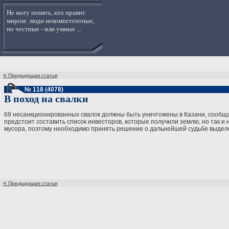
Не могу понять, кто правит
миром: люди некомпетентные,
но честные - или умные ...
«
Предыдущая статья
№ 118 (4078)
В поход на свалки
69 несанкционированных свалок должны быть уничтожены в Казани, сообщает
предстоит составить список инвесторов, которые получили землю, но так и
мусора, поэтому необходимо принять решение о дальнейшей судьбе выделенн
«
Предыдущая статья