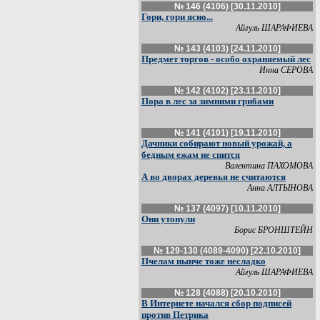
№ 146 (4106) [30.11.2010]
Гори, гори ясно...
Айгуль ШАРАФИЕВА
№ 143 (4103) [24.11.2010]
Предмет торгов - особо охраняемый лес
Инна СЕРОВА
№ 142 (4102) [23.11.2010]
Пора в лес за зимними грибами
№ 141 (4101) [19.11.2010]
Дачники собирают новый урожай, а
бедным ежам не спится
Валентина ПАХОМОВА
А во дворах деревья не считаются
Анна АЛТЫНОВА
№ 137 (4097) [10.11.2010]
Они утонули
Борис БРОНШТЕЙН
№ 129-130 (4089-4090) [22.10.2010]
Пчелам нынче тоже несладко
Айгуль ШАРАФИЕВА
№ 128 (4088) [20.10.2010]
В Интернете начался сбор подписей
против Петрика