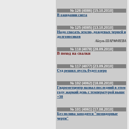
№ 126 (4086) [15.10.2010]
В ожидании снега
№ 125 (4085) [13.10.2010]
Надо спасать землю, дождевых червей и
долгоносиков
Айгуль ШАРАФИЕВА
№ 118 (4078) [28.09.2010]
В поход на свалки
№ 117 (4077) [23.09.2010]
Суд решил: пусть будет озеро
№ 102 (4062) [18.08.2010]
Гидрометцентр назвал последний в этом
году жаркий день с температурой выше
+30
№ 101 (4061) [17.08.2010]
Без полива заводятся "помидорные
черти"