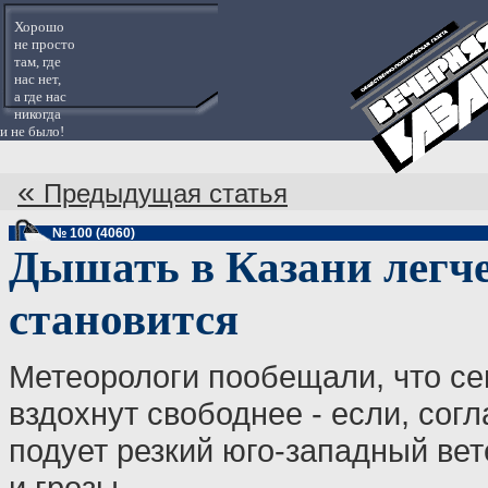
Хорошо
не просто
там, где
нас нет,
а где нас
никогда
и не было!
«
Предыдущая статья
№ 100 (4060)
Дышать в Казани легче
становится
Метеорологи пообещали, что се
вздохнут свободнее - если, сог
подует резкий юго-западный вет
и грозы.