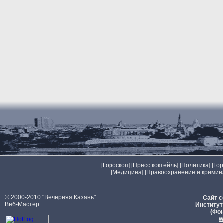
[
Гороскоп
] [
Пресс коктейль
] [
Политика
] [
Го
[
Медицина
] [
Правоохранение и кримин
© 2000-2010 "Вечерняя Казань"
Сайт с
Веб-Мастер
Институт
(Фон
w