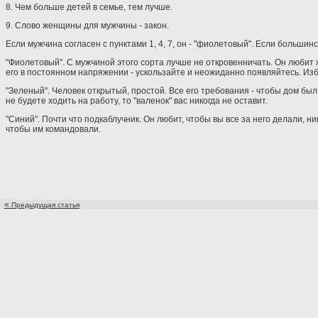
8. Чем больше детей в семье, тем лучше.
9. Слово женщины для мужчины - закон.
Если мужчина согласен с пунктами 1, 4, 7, он - "фиолетовый". Если большинство
"Фиолетовый". С мужчиной этого сорта лучше не откровенничать. Он любит 
его в постоянном напряжении - ускользайте и неожиданно появляйтесь. Из
"Зеленый". Человек открытый, простой. Все его требования - чтобы дом был
не будете ходить на работу, то "валенок" вас никогда не оставит.
"Синий". Почти что подкаблучник. Он любит, чтобы вы все за него делали, ник
чтобы им командовали.
«
Предыдущая статья