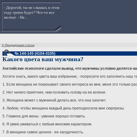
- Дорогой, ты не слышал, в этом
году грипп будет? Что-то все
молчат. - На ...
«
Предыдущая статья
№ 144-145 (4104-4105)
Какого цвета ваш мужчина?
Английские психологи сделали вывод, что мужчины условно делятся на т
Хотите знать, какого цвета ваш избранник, - попросите его заполнить наш т
1. Если женщина не показывает своего интереса ко мне, меня это только ра
2. Нет ничего приятнее, чем положить голову на ее колени.
3. Женщина может с мужчиной делать все, что она захочет.
4. Люблю, чтобы женщина каждый день преподносила мне сюрпризы.
5. Главное для жены - умение хорошо готовить.
6. Я умею уживаться с любым женским характером.
7. В женщине самое ценное - ее загадочность.