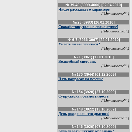
№ 39-40 (3999-4000) [02.04.2010]
Число расскажет о характере
("Мир новостей".)
№ 23 (3983) [26.02.2010]
Спокойствие, только спокойствие!
("Мир новостей".)
№ 6-7 (3966-3967) [22.01.2010]
Умеете ли вы лечиться?
("Мир новостей".)
№ 1 (3961) [12.01.2010]
Волшебный снеговик
("Мир новостей".)
№ 170 (3944) [01.12.2009]
Пять вопросов на везение
№ 154 (3928) [27.10.2009]
Супружеская совместимость
("Мир новостей".)
№ 148 (3922) [13.10.2009]
День рождения - это диагноз!
("Мир новостей".)
№ 146 (3920) [07.10.2009]
Куда девать шкурку от банана?