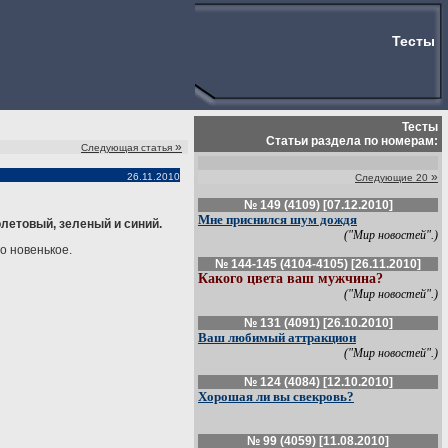
Тесты
Тесты
Статьи раздела по номерам:
»
Следующая статья
»
26.11.2010
Следующие 20
№ 149 (4109) [07.12.2010]
Мне приснился шум дождя
олетовый, зеленый и синий.
("Мир новостей".)
о новенькое.
№ 144-145 (4104-4105) [26.11.2010]
Какого цвета ваш мужчина?
("Мир новостей".)
№ 131 (4091) [26.10.2010]
Ваш любимый аттракцион
("Мир новостей".)
№ 124 (4084) [12.10.2010]
Хорошая ли вы свекровь?
№ 99 (4059) [11.08.2010]