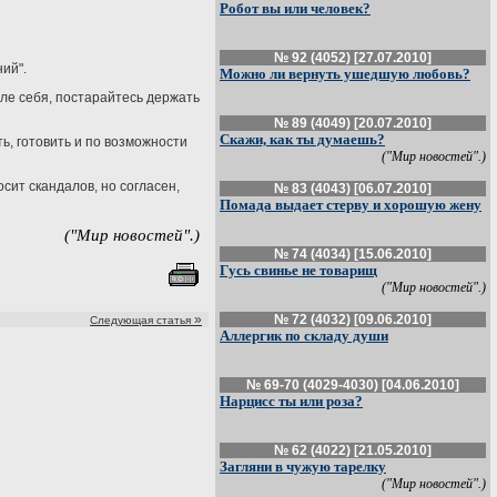
Робот вы или человек?
№ 92 (4052) [27.07.2010]
ний".
Можно ли вернуть ушедшую любовь?
зле себя, постарайтесь держать
№ 89 (4049) [20.07.2010]
Скажи, как ты думаешь?
ь, готовить и по возможности
("Мир новостей".)
осит скандалов, но согласен,
№ 83 (4043) [06.07.2010]
Помада выдает стерву и хорошую жену
("Мир новостей".)
№ 74 (4034) [15.06.2010]
Гусь свинье не товарищ
("Мир новостей".)
»
№ 72 (4032) [09.06.2010]
Следующая статья
Аллергик по складу души
№ 69-70 (4029-4030) [04.06.2010]
Нарцисс ты или роза?
№ 62 (4022) [21.05.2010]
Загляни в чужую тарелку
("Мир новостей".)