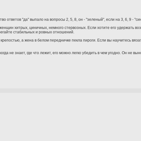
 ответов "да" выпало на вопросы 2, 5, 8, он - "зеленый", если на 3, 6, 9 - "си
женщин хитрых, циничных, немного стервозных. Если хотите его удержать во
бегайте стабильных и ровных отношений.
 крепостью, а жена в белом передничке пекла пироги. Если вы научитесь вязат
огда не знает, где что лежит, его можно легко убедить в чем угодно. Он не вын