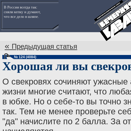
В России всегда так:
сняли кепку и думают,
что все дело в шляпе.
«
Предыдущая статья
№ 124 (4084)
Хорошая ли вы свекро
О свекровях сочиняют ужасные 
жизни многие считают, что люба
в юбке. Но о себе-то вы точно зн
так. Тем не менее проверьте се
"да" начислите по 2 балла. За о