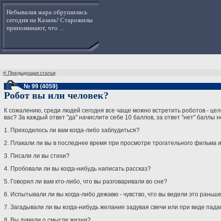
Небывалая жара обрушилась
сегодня на Казань! Старожилы
припоминают, что ...
«
Предыдущая статья
№ 99 (4059)
Робот вы или человек?
К сожалению, среди людей сегодня все чаще можно встретить роботов - цел
вас? За каждый ответ "да" начислите себе 10 баллов, за ответ "нет" баллы 
1. Приходилось ли вам когда-либо заблудиться?
2. Плакали ли вы в последнее время при просмотре трогательного фильма и
3. Писали ли вы стихи?
4. Пробовали ли вы когда-нибудь написать рассказ?
5. Говорил ли вам кто-либо, что вы разговаривали во сне?
6. Испытывали ли вы когда-либо дежавю - чувство, что вы видели это раньш
7. Загадывали ли вы когда-нибудь желание задувая свечи или при виде па
8. Вы думали о смысле жизни?