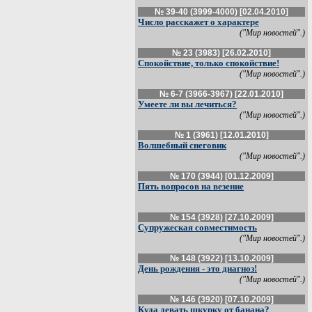
№ 39-40 (3999-4000) [02.04.2010]
Число расскажет о характере
("Мир новостей".)
№ 23 (3983) [26.02.2010]
Спокойствие, только спокойствие!
("Мир новостей".)
№ 6-7 (3966-3967) [22.01.2010]
Умеете ли вы лечиться?
("Мир новостей".)
№ 1 (3961) [12.01.2010]
Волшебный снеговик
("Мир новостей".)
№ 170 (3944) [01.12.2009]
Пять вопросов на везение
№ 154 (3928) [27.10.2009]
Супружеская совместимость
("Мир новостей".)
№ 148 (3922) [13.10.2009]
День рождения - это диагноз!
("Мир новостей".)
№ 146 (3920) [07.10.2009]
Куда девать шкурку от банана?