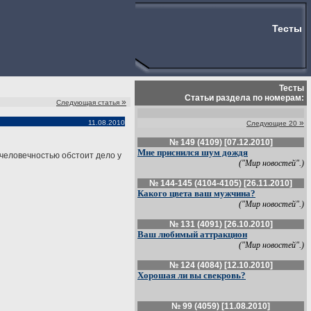
Тесты
Тесты
Статьи раздела по номерам:
»
Следующая статья
»
11.08.2010
Следующие 20
№ 149 (4109) [07.12.2010]
Мне приснился шум дождя
 человечностью обстоит дело у
("Мир новостей".)
№ 144-145 (4104-4105) [26.11.2010]
Какого цвета ваш мужчина?
("Мир новостей".)
№ 131 (4091) [26.10.2010]
Ваш любимый аттракцион
("Мир новостей".)
№ 124 (4084) [12.10.2010]
Хорошая ли вы свекровь?
№ 99 (4059) [11.08.2010]