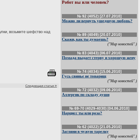
Робот вы или человек?
№ 92 (4052) [27.07.2010]
Можно ли вернуть ушедшую любовь?
тупки, возьмите шефство над
№ 89 (4049) [20.07.2010]
Скажи, как ты думаешь?
("Мир новостей".)
№ 83 (4043) [06.07.2010]
Помада выдает стерву и хорошую жену
№ 74 (4034) [15.06.2010]
Гусь свинье не товарищ
("Мир новостей".)
»
Следующая статья
№ 72 (4032) [09.06.2010]
Аллергик по складу души
№ 69-70 (4029-4030) [04.06.2010]
Нарцисс ты или роза?
№ 62 (4022) [21.05.2010]
Загляни в чужую тарелку
("Мир новостей".)