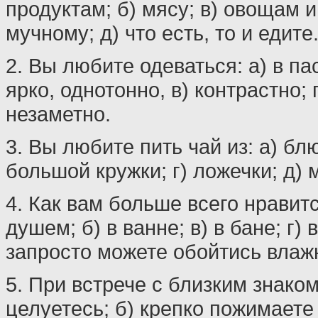
продуктам; б) мясу; в) овощам и
мучному; д) что есть, то и едите
2. Вы любите одеваться: а) в па
ярко, однотонно, в) контрастно; г
незаметно.
3. Вы любите пить чай из: а) блю
большой кружки; г) ложечки; д)
4. Как вам больше всего нравитс
душем; б) в ванне; в) в бане; г) 
запросто можете обойтись вла
5. При встрече с близким знако
целуетесь; б) крепко пожимаете