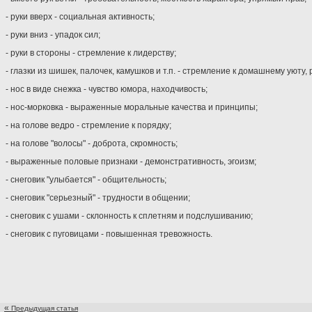
- руки вверх - социальная активность;
- руки вниз - упадок сил;
- руки в стороны - стремление к лидерству;
- глазки из шишек, палочек, камушков и т.п. - стремление к домашнему уюту,
- нос в виде снежка - чувство юмора, находчивость;
- нос-морковка - выраженные моральные качества и принципы;
- на голове ведро - стремление к порядку;
- на голове "волосы" - доброта, скромность;
- выраженные половые признаки - демонстративность, эгоизм;
- снеговик "улыбается" - общительность;
- снеговик "серьезный" - трудности в общении;
- снеговик с ушами - склонность к сплетням и подслушиванию;
- снеговик с пуговицами - повышенная тревожность.
«
Предыдущая статья