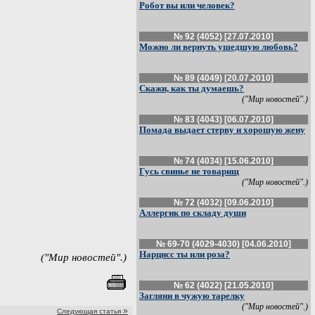
Робот вы или человек?
№ 92 (4052) [27.07.2010]
Можно ли вернуть ушедшую любовь?
№ 89 (4049) [20.07.2010]
Скажи, как ты думаешь?
("Мир новостей".)
№ 83 (4043) [06.07.2010]
Помада выдает стерву и хорошую жену
№ 74 (4034) [15.06.2010]
Гусь свинье не товарищ
("Мир новостей".)
№ 72 (4032) [09.06.2010]
Аллергик по складу души
№ 69-70 (4029-4030) [04.06.2010]
Нарцисс ты или роза?
("Мир новостей".)
№ 62 (4022) [21.05.2010]
Загляни в чужую тарелку
("Мир новостей".)
»
Следующая статья