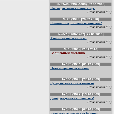
№ 39-40 (3999-4000) [02.04.2010]
Число расскажет о характере
("Мир новостей".)
№ 23 (3983) [26.02.2010]
Спокойствие, только спокойствие!
("Мир новостей".)
№ 6-7 (3966-3967) [22.01.2010]
Умеете ли вы лечиться?
("Мир новостей".)
№ 1 (3961) [12.01.2010]
Волшебный снеговик
("Мир новостей".)
№ 170 (3944) [01.12.2009]
Пять вопросов на везение
№ 154 (3928) [27.10.2009]
Супружеская совместимость
("Мир новостей".)
№ 148 (3922) [13.10.2009]
День рождения - это диагноз!
("Мир новостей".)
№ 146 (3920) [07.10.2009]
Куда девать шкурку от банана?