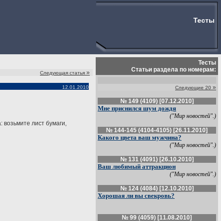
Тесты
Тесты
Статьи раздела по номерам:
»
Следующая статья
»
12.01.2010
Следующие 20
№ 149 (4109) [07.12.2010]
Мне приснился шум дождя
("Мир новостей".)
: возьмите лист бумаги,
№ 144-145 (4104-4105) [26.11.2010]
Какого цвета ваш мужчина?
("Мир новостей".)
№ 131 (4091) [26.10.2010]
Ваш любимый аттракцион
("Мир новостей".)
№ 124 (4084) [12.10.2010]
Хорошая ли вы свекровь?
№ 99 (4059) [11.08.2010]