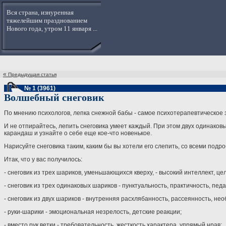
Вся страна, изнуренная
тяжелейшим празднованием
Нового года, утром 11 января ...
«
Предыдущая статья
№ 1 (3961)
Волшебный снеговик
По мнению психологов, лепка снежной бабы - самое психотерапевтическое 
И не отпирайтесь, лепить снеговика умеет каждый. При этом двух одинаковых
карандаш и узнайте о себе еще кое-что новенькое.
Нарисуйте снеговика таким, каким бы вы хотели его слепить, со всеми подро
Итак, что у вас получилось:
- снеговик из трех шариков, уменьшающихся кверху, - высокий интеллект, це
- снеговик из трех одинаковых шариков - пунктуальность, практичность, пед
- снеговик из двух шариков - внутренняя расхлябанность, рассеянность, нео
- руки-шарики - эмоциональная незрелость, детские реакции;
- вместо рук ветки - требовательность, жесткость характера, упрямый нрав;