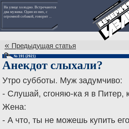
На улице холодно. Встречаются
два мужика. Один из них, с
огромной собакой, говорит ...
«
Предыдущая статья
№ 191 (2921)
Анекдот слыхали?
Утро субботы. Муж задумчиво:
- Слушай, сгоняю-ка я в Питер,
Жена:
- А что, ты не можешь купить ег