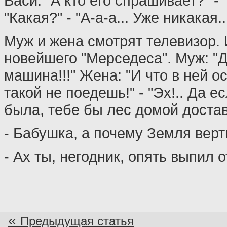
Васи: "А кто его спрашивает?" - 
"Какая?" - "А-а-а... Уже никакая..
Муж и жена смотрят телевизор.
новейшего "Мерседеса". Муж: "Да
машина!!!" Жена: "И что в ней о
такой не поедешь!" - "Эх!.. Да е
была, тебе бы лес домой достав
- Бабушка, а почему Земля верт
- Ах ты, негодник, опять выпил 
«
Предыдущая статья