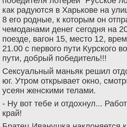
победителя лотереи "Русское ло
как радуются в Харькове на улиц
8 его родные, к которым он отпр
чемоданами денег сегодня на 
поезде, вагон 15, место 12, вре
21.00 с первого пути Курского в
пути, добрый победитель!!!
Сексуальный маньяк решил отдо
юг. Утром открывает окно, смотр
усеян женскими телами.
- Ну вот тебе и отдохнул... Рабо
край!
Братец Иванушка наклоняется к