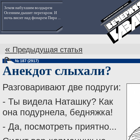
Земля набухшим волдырем
Осенним дышит перегаром. И
ночь висит над фонарем Пира ...
«
Предыдущая статья
№ 187 (2917)
Анекдот слыхали?
Разговаривают две подруги:
- Ты видела Наташку? Как
она подурнела, бедняжка!
- Да, посмотреть приятно...