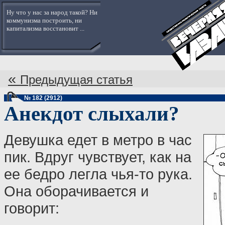
Ну что у нас за народ такой? Ни
коммунизма построить, ни
капитализма восстановит ...
«
Предыдущая статья
№ 182 (2912)
Анекдот слыхали?
Девушка едет в метро в час
пик. Вдруг чувствует, как на
ее бедро легла чья-то рука.
Она оборачивается и
говорит: