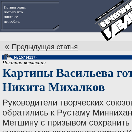
Истина одна,
потому что
никто ее
не любит.
«
Предыдущая статья
№ 157 (4117)
Частная коллекция
Картины Васильева го
Никита Михалков
Руководители творческих союзо
обратились к Рустаму Миннихан
Метшину с призывом сохранить