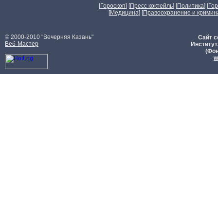
[
Гороскоп
] [
Пресс коктейль
] [
Политика
] [
Го
[
Медицина
] [
Правоохранение и кримин
© 2000-2010 "Вечерняя Казань"
Сайт с
Веб-Мастер
Институт
(Фон
w