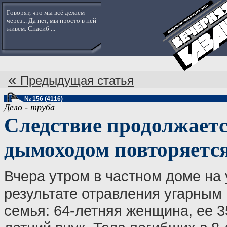
Говорят, что мы всё делаем
через... Да нет, мы просто в ней
живем. Спасиб ...
«
Предыдущая статья
№ 156 (4116)
Дело - труба
Следствие продолжается
дымоходом повторяетс
Вчера утром в частном доме на 
результате отравления угарным 
семья: 64-летняя женщина, ее 3