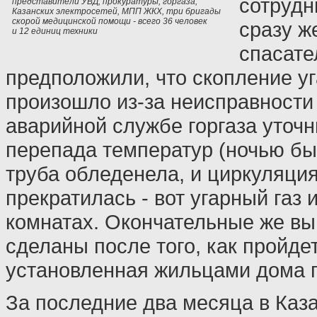
сотрудн
представители УВД, прокуратуры, горгаза,
Казанских электросетей, МПП ЖКХ, три бригады
скорой медицинской помощи - всего 36 человек
сразу ж
и 12 единиц техники
спасате
предположили, что скопление уг
произошло из-за неисправности
аварийной службе горгаза уточн
перепада температур (ночью бы
труба обледенела, и циркуляция
прекратилась - вот угарный газ 
комнатах. Окончательные же вы
сделаны после того, как пройде
установленная жильцами дома г
За последние два месяца в Каза