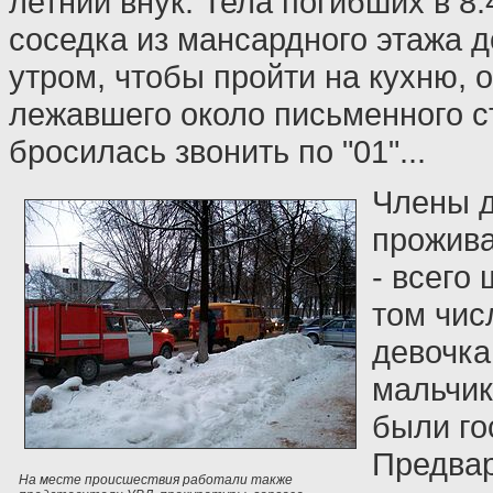
летний внук. Тела погибших в 8
соседка из мансардного этажа 
утром, чтобы пройти на кухню, 
лежавшего около письменного с
бросилась звонить по "01"...
Члены д
прожива
- всего 
том чис
девочка
мальчик
были го
Предва
На месте происшествия работали также