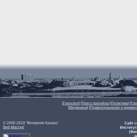
[
Гороскоп
] [
Пресс коктейль
] [
Политика
] [
Го
[
Медицина
] [
Правоохранение и кримин
© 2000-2010 "Вечерняя Казань"
Сайт с
Веб-Мастер
Институт
(Фон
w