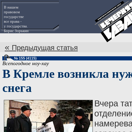
В нашем
правовом
государстве
все права -
у государства.
Борис Зорькин
«
Предыдущая статья
№ 155 (4115)
Всепогодное ноу-хау
В Кремле возникла нуж
снега
Вчера та
отделени
намерева