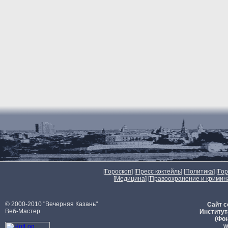
[
Гороскоп
] [
Пресс коктейль
] [
Политика
] [
Го
[
Медицина
] [
Правоохранение и кримин
© 2000-2010 "Вечерняя Казань"
Сайт с
Веб-Мастер
Институт
(Фон
w