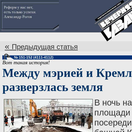
Реформ у нас нет,
есть только успехи.
Александр Рогов
«
Предыдущая статья
№ 151-152 (4111-4112)
Вот такая история!
Между мэрией и Кремл
разверзлась земля
В ночь на
площади 
посереди