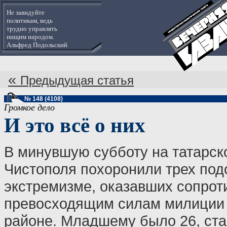
Не завидуйте
политикам, ведь
трудно управлять
нищим народом.
Альфред Подольский
«
Предыдущая статья
№ 148 (4108)
Громкое дело
И это всё о них
В минувшую субботу на татарс
Чистополя похоронили трех под
экстремизме, оказавших сопрот
превосходящим силам милиции 
районе. Младшему было 26, ста