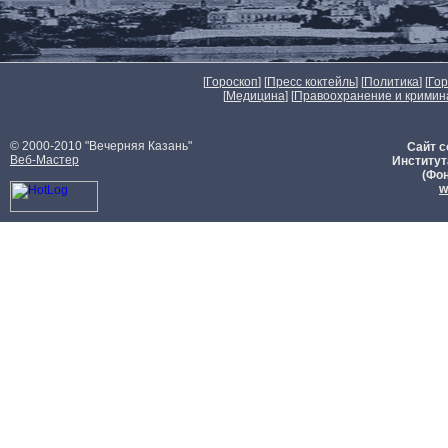
[
Гороскоп
] [
Пресс коктейль
] [
Политика
] [
Го
[
Медицина
] [
Правоохранение и кримин
© 2000-2010 "Вечерняя Казань"
Сайт с
Веб-Мастер
Институт
(Фон
w