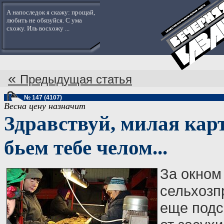
А напоследок я скажу: прощай,
любить не обязуйся. С ума
схожу. Иль восхожу ...
«
Предыдущая статья
№ 147 (4107)
Весна цену назначит
Здравствуй, милая кар
бьем тебе челом...
За окном
сельхозп
еще подс