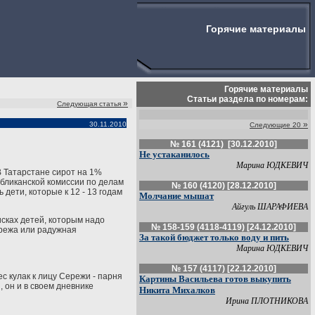
Горячие материалы
Горячие материалы
Статьи раздела по номерам:
»
Следующая статья
»
30.11.2010
Следующие 20
№ 161 (4121) [30.12.2010]
Не устаканилось
Марина ЮДКЕВИЧ
В Татарстане сирот на 1%
бликанской комиссии по делам
№ 160 (4120) [28.12.2010]
дети, которые к 12 - 13 годам
Молчание мышат
Айгуль ШАРАФИЕВА
исках детей, которым надо
№ 158-159 (4118-4119) [24.12.2010]
ережа или радужная
За такой бюджет только воду и пить
Марина ЮДКЕВИЧ
№ 157 (4117) [22.12.2010]
ес кулак к лицу Сережи - парня
Картины Васильева готов выкупить
, он и в своем дневнике
Никита Михалков
Ирина ПЛОТНИКОВА