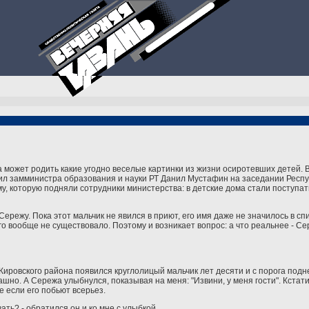
а может родить какие угодно веселые картинки из жизни осиротевших детей. 
щил замминистра образования и науки РТ Данил Мустафин на заседании Респу
 которую подняли сотрудники министерства: в детские дома стали поступать 
режу. Пока этот мальчик не явился в приют, его имя даже не значилось в сп
его вообще не существовало. Поэтому и возникает вопрос: а что реальнее - С
а Кировского района появился круглолицый мальчик лет десяти и с порога подн
шно. А Сережа улыбнулся, показывая на меня: "Извини, у меня гости". Кстати
е если его побьют всерьез.
ать? - обратился он и ко мне с улыбкой.