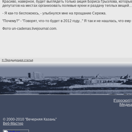
Красиво, наверное, будет выглядеть только акция Бориса Грызлова, который
депутатов на местах организовать полевые кухни и раздачу теплых вещей...
- Я как-то беспокоюсь, - улыбнулся мне на прощание Сережа.
"Почему?" - "Говорят, что-то будет в 2012 году..." Я так и не нашлась, что ему
Фото un-cadenas.livejournal.com.
«
Предыдущая статья
[
Гороскоп
] 
[
Медиц
© 2000-2010 "Вечерняя Казань"
Веб-Мастер