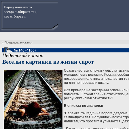
Народ почему-то
всегда выбирает тех,
кто отбирает...
«
Предыдущая статья
№ 146 (4106)
Недетский вопрос
Веселые картинки из жизни сирот
Сожительствуя с политикой, статистик
меньше, чем в целом по России, сооб
несовершеннолетних и подсластил тему,
ни дня не посещали школу.
Для примера на заседании вспомнили Се
помогать. С точки зрения статистики, 
республиканская отчетность?
В списках не значился
"Сережка, ты гад!" - на пороге детдом
семнадцати лет. Получилось почти стра
написал, что простит и улыбнется, даж
- Как вы думаете, она стала меня забыв