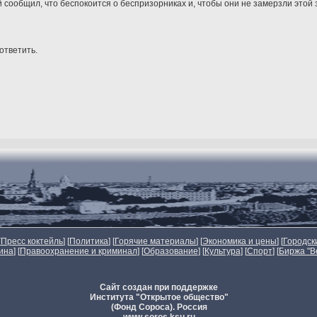
 сообщил, что беспокоится о беспризорниках и, чтобы они не замерзли этой 
 ответить.
[
Пресс коктейль
] [
Политика
] [
Горячие материалы
] [
Экономика и цены
] [
Городск
ина
] [
Правоохранение и криминал
] [
Образование
] [
Культура
] [
Спорт
]
[
Биржа "В
Сайт создан при поддержке
Института "Открытое общество"
(Фонд Сороса). Россия