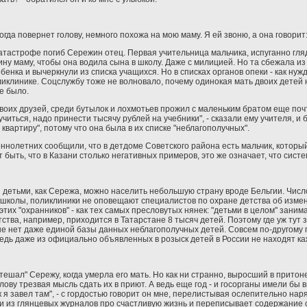
огда повернет голову, немного похожа на мою маму. Я ей звоню, а она говорит
катастрофе погиб Сережин отец. Первая учительница мальчика, испуганно гляд
ну маму, чтобы она водила сына в школу. Даже с милицией. Но та сбежала из
бенка и вычеркнули из списка учащихся. Но в списках органов опеки - как ну
ликлинике. Соцслужбу тоже не волновало, почему одинокая мать двоих детей
е было.
воих друзей, среди бутылок и лохмотьев прожил с маленьким братом еще поч
читься, надо принести тысячу рублей на учебники", - сказали ему учителя, и 
вартиру", потому что она была в их списке "неблагополучных".
олетних сообщили, что в детдоме Советского района есть мальчик, который в
т быть, что в Казани столько негативных примеров, это же означает, что сис
 детьми, как Сережа, можно населить небольшую страну вроде Бельгии. Чи
, школы, поликлиники не оповещают специалистов по охране детства об измен
этих "охранников" - как тех самых пресловутых нянек: "детьми в целом" заним
етства, например, приходится в Татарстане 8 тысяч детей. Поэтому где уж ту
ане нет даже единой базы данных неблагополучных детей. Совсем по-другому 
едь даже из официально объявленных в розыск детей в России не находят ка
утешал" Сережу, когда умерла его мать. Но как ни странно, выросший в притон
ву трезвая мысль сдать их в приют. А ведь еще год - и госорганы имели бы 
 я завел там", - с гордостью говорит он мне, перелистывая ослепительно нар
нки из глянцевых журналов про счастливую жизнь и переписывает содержание