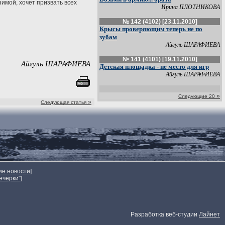
зимой, хочет призвать всех
Ирина ПЛОТНИКОВА
№ 142 (4102) [23.11.2010]
Крысы проверяющим теперь не по
зубам
Айгуль ШАРАФИЕВА
№ 141 (4101) [19.11.2010]
Айгуль ШАРАФИЕВА
Детская площадка - не место для игр
Айгуль ШАРАФИЕВА
»
Следующие 20
»
Следующая статья
ие новости
]
ечерки"
]
Разработка веб-студии
Лайнет