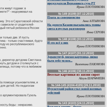
председателя Верховного суда РТ
Ирина ПЛОТНИКОВА
ти живут годами: в
июте?" - недоумевал на
№ 149 (4109) [07.12.2010]
Плата за совершенство
Анна АЛТЫНОВА
ику. Это в Саратовской области
и зависели от родителей-
На дороги Казани высыпались тонны
ждый пятый ребенок в России
снега и пустых разговоров
Инна СЕРОВА
 только две. И пусть
№ 148 (4108) [03.12.2010]
ика - только счастливая, будто
И это всё о них
году из республиканского
Ирина ПЛОТНИКОВА
енно.
№ 147 (4107) [01.12.2010]
Здравствуй, милая картошка, низко
о, директор детдома Светлана
бьем тебе челом...
нуть детдом и столкнуться с
Валентина ПАХОМОВА
училища, потому что в любимом
№ 146 (4106) [30.11.2010]
Веселые картинки из жизни сирот
Айгуль ШАРАФИЕВА
жба помощи усыновителям, и
№ 144-145 (4104-4105) [26.11.2010]
 для детей. Но педагогам
Нурлатский район стал зоной военных
действий
но аргументировала Гузель
Ирина ПЛОТНИКОВА
№ 143 (4103) [24.11.2010]
ность беды - некрасиво.
Возьми в армию... брата