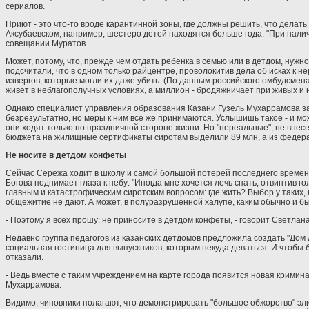
сериалов.
Приют - это что-то вроде карантинной зоны, где должны решить, что делать
Аксубаевском, например, шестеро детей находятся больше года. "При нали
совещании Муратов.
Может, потому, что, прежде чем отдать ребенка в семью или в детдом, нужн
подсчитали, что в одном только райцентре, проволокитив дела об исках к 
извергов, которые могли их даже убить. (По данным российского омбудсмен
живет в неблагополучных условиях, а миллион - бродяжничает при живых и
Однако специалист управления образования Казани Гузель Мухаррамова заве
безрезультатно, но меры к ним все же принимаются. Услышишь такое - и може
они ходят только по праздничной стороне жизни. Но "нереальные", не внесе
бюджета на жилищные сертификаты сиротам выделили 89 млн, а из федеральн
Не носите в детдом конфеты
Сейчас Сережа ходит в школу и самой большой потерей последнего времени
Богова поднимает глаза к небу: "Иногда мне хочется лечь спать, отвинтив г
главным и катастрофическим сиротским вопросом: где жить? Выбор у таких,
общежитие не дают. А может, в полуразрушенной халупе, каким обычно и бы
- Поэтому я всех прошу: не приносите в детдом конфеты, - говорит Светлан
Недавно группа педагогов из казанских детдомов предложила создать "Дом 
социальная гостиница для выпускников, которым некуда деваться. И чтобы 
отказали.
- Ведь вместе с таким учреждением на карте города появится новая кримина
Мухаррамова.
Видимо, чиновники полагают, что демонстрировать "большое обжорство" эли