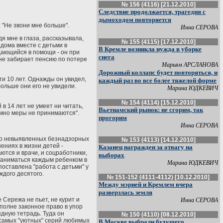
№ 156 (4116) [21.12.2010]
Следствие продолжается, трагедия с
дымоходом повторяется
: "Не звони мне больше".
Инна СЕРОВА
я мне в глаза, рассказывала,
№ 155 (4115) [17.12.2010]
 дома вместе с детьми в
В Кремле возникла нужда в уборке
ждающийся в помощи - он при
снега
 не забирает пенсию по потере
Марьям АРСЛАНОВА
Дорожный коллапс будет повторяться, и
ти 10 лет. Однажды он увидел,
каждый раз во все более тяжелой форме
больше они его не увидели.
Марина ЮДКЕВИЧ
№ 154 (4114) [15.12.2010]
 14 лет не умеет ни читать,
Вьетнамский рынок: не сгорим, так
темно меры не принимаются".
прогорим
Инна СЕРОВА
сло невыявленных безнадзорных
№ 153 (4113) [14.12.2010]
ениях в жизни детей -
Казанец награжден за отвагу на
аются и врачи, и соцработники,
выборах
т заниматься каждым ребенком в
Марина ЮДКЕВИЧ
поставлена "работа с детьми" у
ждого десятого.
№ 151-152 (4111-4112) [10.12.2010]
Между мэрией и Кремлем вчера
разверзлась земля
е Сережа не пьет, не курит и
Инна СЕРОВА
вполне законное право в упор
ядную тетрадь. Туда он
№ 150 (4110) [08.12.2010]
 самых "уютных" серий любимых
В Москве выбрали будущего