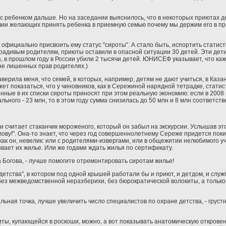
 с ребенком дальше. Но на заседании выяснилось, что в некоторых приютах де
чии желающих принять ребенка в приемную семью почему мы держим его в пр
о официально присвоить ему статус "сироты". А стало быть, испортить статист
нерадивым родителям, приюты оставили в опасной ситуации 30 детей. Эти дет
а, в прошлом году в России убили 2 тысячи детей. ЮНИСЕФ указывает, что ка
 не лишенных прав родителях.)
рила меня, что семей, в которых, например, детям не дают учиться, в Казани
т показаться, что у чиновников, как в Сережиной нарядной тетрадке, статист
нные в их списки сироты приносят при этом реальную экономию: если в 2008 
ого - 23 млн, то в этом году сумма снизилась до 50 млн и 8 млн соответств
 считает стаканчик мороженого, который он забыл на экскурсии. Услышав эт
олову!". Она-то знает, что через год совершеннолетнему Сереже придется поки
 как он, невелик: или с родителями-извергами, или в общежитии нелюбимого 
вает их жилье. Или же годами ждать жилья по сертификату.
а Богова, - лучше помогите отремонтировать сиротам жилье!
детства", в котором под одной крышей работали бы и приют, и детдом, и слу
без межведомственной неразберихи, без бюрократической волокиты, а только
льная точка, лучше увеличить число специалистов по охране детства, - груст
ты, купающейся в роскоши, можно, а вот показывать анатомическую откровен