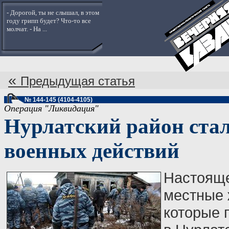
- Дорогой, ты не слышал, в этом
году грипп будет? Что-то все
молчат. - На ...
«
Предыдущая статья
№ 144-145 (4104-4105)
Операция "Ликвидация"
Нурлатский район стал
военных действий
Настояще
местные 
которые 