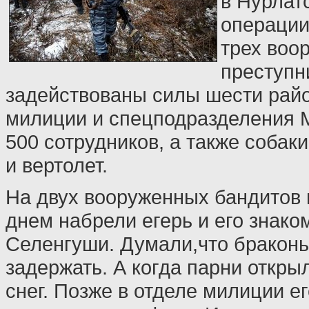
в Нурлат
операции
трех воо
преступн
задействованы силы шести рай
милиции и спецподразделения М
500 сотрудников, а также собак
и вертолет.
На двух вооруженных бандитов 
днем набрели егерь и его знако
Селенгуши. Думали,что браконь
задержать. А когда парни открыл
снег. Позже в отделе милиции е