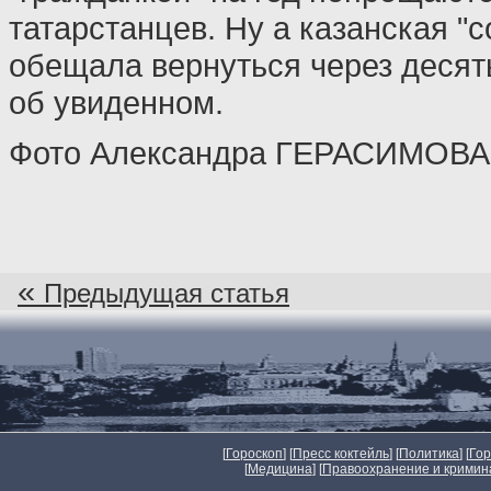
татарстанцев. Ну а казанская "
обещала вернуться через десять
об увиденном.
Фото Александра ГЕРАСИМОВА
«
Предыдущая статья
[
Гороскоп
] [
Пресс коктейль
] [
Политика
] [
Го
[
Медицина
] [
Правоохранение и кримин