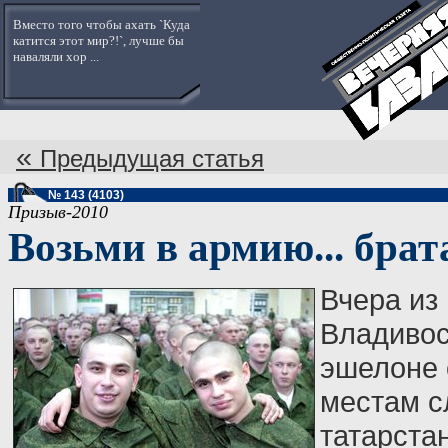
Вместо того чтобы ахать `Куда
катится этот мир?!`, лучше бы
наваляли хор ...
«
Предыдущая статья
№ 143 (4103)
Призыв-2010
Возьми в армию... брат
Вчера из
Владивос
эшелоне 
местам с
татарста