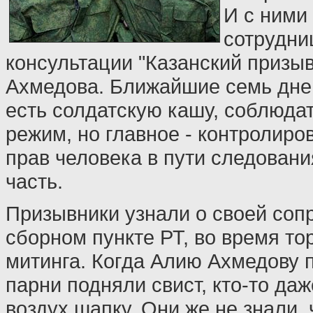
И с ними 
сотрудни
консультации "Казанский призы
Ахмедова. Ближайшие семь дне
есть солдатскую кашу, соблюда
режим, но главное - контролир
прав человека в пути следовани
часть.
Призывники узнали о своей со
сборном пункте РТ, во время то
митинга. Когда Алию Ахмедову п
парни подняли свист, кто-то да
воздух шапку. Они же не знали,