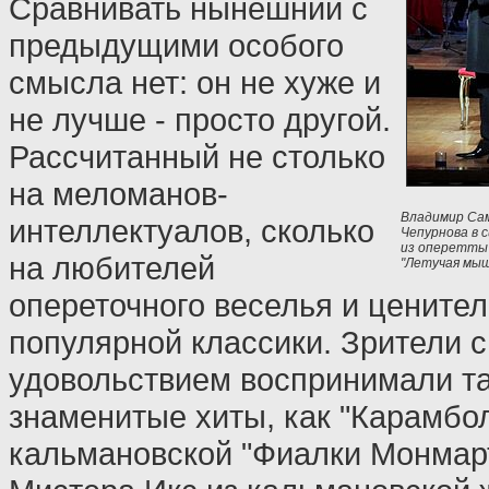
Сравнивать нынешний с
предыдущими особого
смысла нет: он не хуже и
не лучше - просто другой.
Рассчитанный не столько
на меломанов-
Владимир Сам
интеллектуалов, сколько
Чепурнова в 
из оперетты
на любителей
"Летучая мыш
опереточного веселья и цените
популярной классики. Зрители 
удовольствием воспринимали т
знаменитые хиты, как "Карамбол
кальмановской "Фиалки Монмар