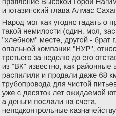
правление Высокой Горой Наги
и ютазинский глава Алмас Саха
Народ мог как угодно гадать о 
такой немилости (один, мол, за
"хлебном" месте, другой - брат 
опальной компании "НУР", отно
третьего за неделю до его отста
из "ВК" известно, как районные 
распилили и продали даже 68 к
трубопровода для чистой питье
уже с десяток лет ожидаемой ю
а деньги послали на счета,
неподконтрольные казначейству..