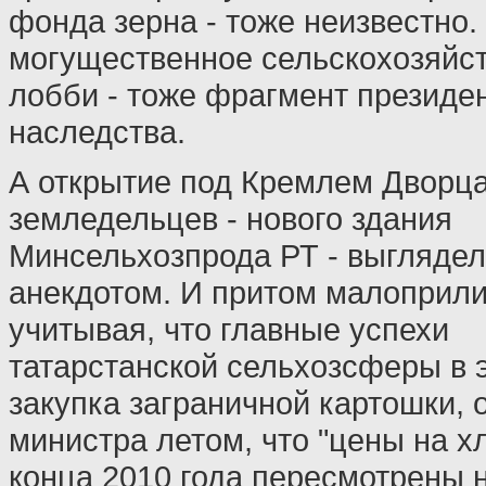
фонда зерна - тоже неизвестно. 
могущественное сельскохозяйс
лобби - тоже фрагмент президе
наследства.
А открытие под Кремлем Дворц
земледельцев - нового здания
Минсельхозпрода РТ - выглядел
анекдотом. И притом малоприл
учитывая, что главные успехи
татарстанской сельхозсферы в э
закупка заграничной картошки,
министра летом, что "цены на х
конца 2010 года пересмотрены н