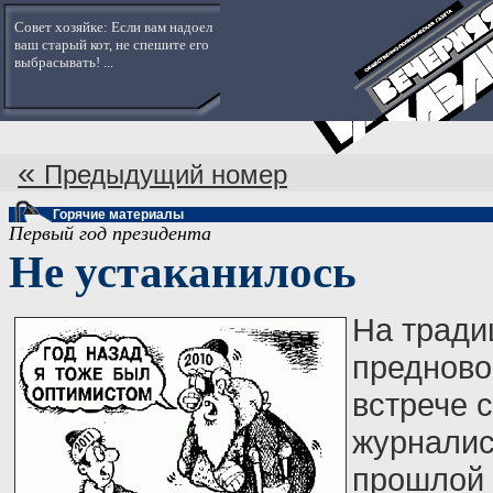
Совет хозяйке: Если вам надоел
ваш старый кот, не спешите его
выбрасывать! ...
«
Предыдущий номер
Горячие материалы
Первый год президента
Не устаканилось
На тради
предново
встрече с
журналис
прошлой 