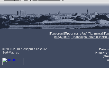
[
Гороскоп
] [
Пресс коктейль
] [
Политика
] [
Го
[
Медицина
] [
Правоохранение и кримин
© 2000-2010 "Вечерняя Казань"
Сайт с
Веб-Мастер
Институт
(Фон
w